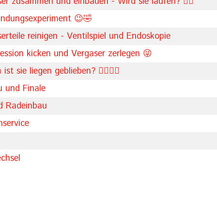
er zusammen und einbauen - Wird sie laufen? 🤷‍♂️
ündungsexperiment 😉🤣
rteile reinigen - Ventilspiel und Endoskopie
ession kicken und Vergaser zerlegen 😜
 sie liegen geblieben? 🤷‍♂️🤦‍♂️
 und Finale
d Radeinbau
service
chsel