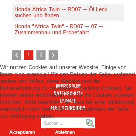
Honda Africa Twin -- RD07 -- Öl Leck
suchen und finden
Honda "Africa Twin" - RD07 -- 07 --
Zusammenbau und Probefahrt
1
2
Wir nutzen Cookies auf unserer Website. Einige von
ihnen sind essenziell für den Betrieb der Seite, während
andere uns helfen, diese Website und die
IMPRESSUM
Nutzererfahrung zu verbessern (Tracking Cookies). Sie
DATENSCHUTZ
können selbst entscheiden, ob Sie die Cookies zulassen
DONATE
möchten. Bitte beachten Sie, dass bei einer Ablehnung
MAIL SCHREIBEN
womöglich nicht mehr alle Funktionalitäten der Seite
zur Verfügung stehen.
Suchen
...
Akzeptieren
Ablehnen