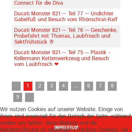
Connect für die Diva
Ducati Monster 821 -- Teil 77 -- Undichter
Gabelfuß und Besuch vom Rhönschrat-Ralf
Ducati Monster 821 -- Teil 76 -- Geschenke,
Probefahrt mit Thomas, Laubfrosch und
Sektfrühstück 🥂
Ducati Monster 821 -- Teil 75 -- Plastik -
Kellermann Kettenwerkzeug und Besuch
vom Laubfrosch ❤
1
2
3
4
...
6
7
8
9
Wir nutzen Cookies auf unserer Website. Einige von
ihnen sind essenziell für den Betrieb der Seite, während
andere uns helfen, diese Website und die
IMPRESSUM
Nutzererfahrung zu verbessern (Tracking Cookies). Sie