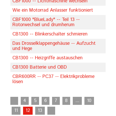
CBF1000 -- Lichtmaschine wechseln
Wie ein Motorrad Anlasser funktioniert
CBF1000 "BlueLady" -- Teil 13 --
Rotorwechsel und drumherum
CB1300 -- Blinkerschalter schmieren
Das Drosselklappengehäuse -- Aufzucht
und Hege
CB1300 -- Heizgriffe austauschen
CB1300 Batterie und OBD
CBR600RR -- PC37 -- Elektrikprobleme
lösen
4
5
6
7
8
...
10
11
12
13