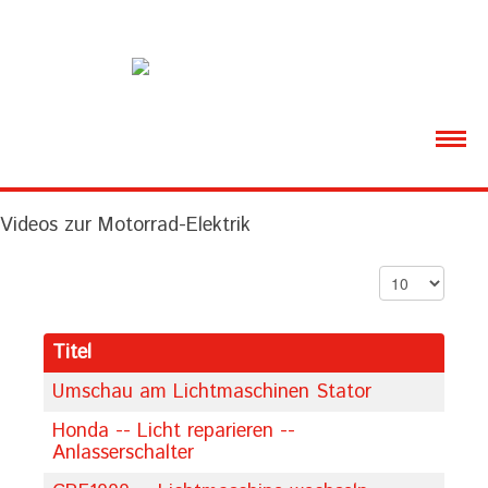
ÜBER MICH
Videos zur Motorrad-Elektrik
MOTORRÄDER
Anzeige #
VIDEOS
GALERIE
Titel
Umschau am Lichtmaschinen Stator
DOWNLOADS
Honda -- Licht reparieren --
Anlasserschalter