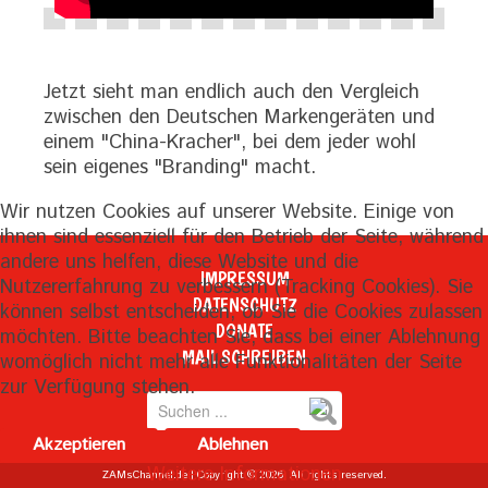
Jetzt sieht man endlich auch den Vergleich
zwischen den Deutschen Markengeräten und
einem "China-Kracher", bei dem jeder wohl
sein eigenes "Branding" macht.
Wir nutzen Cookies auf unserer Website. Einige von
ihnen sind essenziell für den Betrieb der Seite, während
andere uns helfen, diese Website und die
IMPRESSUM
Nutzererfahrung zu verbessern (Tracking Cookies). Sie
DATENSCHUTZ
können selbst entscheiden, ob Sie die Cookies zulassen
DONATE
möchten. Bitte beachten Sie, dass bei einer Ablehnung
MAIL SCHREIBEN
womöglich nicht mehr alle Funktionalitäten der Seite
zur Verfügung stehen.
Suchen
...
Akzeptieren
Ablehnen
Weitere Informationen
ZAMsChannel.de | Copyright © 2026. All rights reserved.