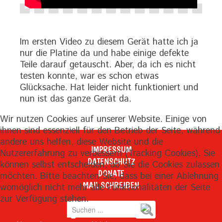
Im ersten Video zu diesem Gerät hatte ich ja
nur die Platine da und habe einige defekte
Teile darauf getauscht. Aber, da ich es nicht
testen konnte, war es schon etwas
Glücksache. Hat leider nicht funktioniert und
nun ist das ganze Gerät da.
Wir nutzen Cookies auf unserer Website. Einige von
ihnen sind essenziell für den Betrieb der Seite, während
andere uns helfen, diese Website und die
IMPRESSUM
Nutzererfahrung zu verbessern (Tracking Cookies). Sie
DATENSCHUTZ
können selbst entscheiden, ob Sie die Cookies zulassen
DONATE
möchten. Bitte beachten Sie, dass bei einer Ablehnung
MAIL SCHREIBEN
womöglich nicht mehr alle Funktionalitäten der Seite
zur Verfügung stehen.
Suchen
...